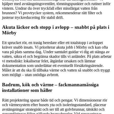
hjälper med avstängningsventiler, tömningspunkter och rutiner inför
vintern. Undrar du över tryckfall eller missfärgat vatten från
brunnen? Vi provtrycker system, rekommenderar rätt filter och
justerar tryckreducering för stabil drift.
Akuta läckor och stopp i avlopp – snabbt på plats i
Mörby
Ett sprucket rör, en trasig beredare eller ett totalstopp i avloppet
kräver snabb insats. Vi prioriterar akuta jobb i Mörby och kan ofta
vara på plats samma dag. Under samtalet guidar vi dig att stänga av
vatten, säkra el och begränsa skador tills vi anländer. På plats arbetar
vi metodiskt: lokaliserar felet, åtgärdar orsaken och lämnar
dokumentation som underlättar ett eventuellt försäkringsärende.
Målet är att du ska få tillbaka värme och vatten så snabbt och tryggt
som möjligt – utan onödiga avbrott.
Badrum, kök och värme – fackmannamässiga
installationer som håller
Rätt projektering sparar både tid och pengar. Vi dimensionerar rör
och värmesystem efter husets yta och isoleringsstandard, placerar
avstängningar strategiskt och ser till att golvbrunnar, tätskikt och
genomföringar följer gällande branschregler. Vid renoveringar