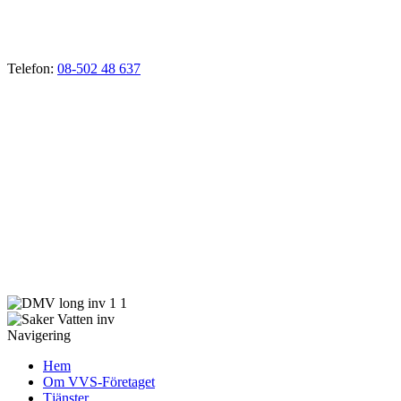
Drottningholm, Färingsö, Tappström, Adelsö, Sundby, Svartsjö,
Närlunda, Skå, Nibbla, Kungshatt, Stav, Gällstaö, Helgö, Brunna
m.fl.
Telefon:
08-502 48 637
E-mail:
vvs@rormokare-ekero.se
Webb:
www.rormokare-ekero.se
Adress: 178 51
Ekerö, Stockholm
Verksamhetsbeskrivning:
Rörmokeri som bedriver verksamhet inom avlopp, värme, vatten
och renovering inom VVS-branschen samt därmed förenlig
verksamhet.
Navigering
Hem
Om VVS-Företaget
Tjänster