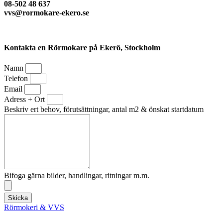
08-502 48 637
vvs@rormokare-ekero.se
Kontakta en Rörmokare på Ekerö, Stockholm
Namn
Telefon
Email
Adress + Ort
Beskriv ert behov, förutsättningar, antal m2 & önskat startdatum
Bifoga gärna bilder, handlingar, ritningar m.m.
Skicka
Rörmokeri & VVS
VVS-Tjänster i Ekerö, Stenhamra, Troxhammar, Munsö,