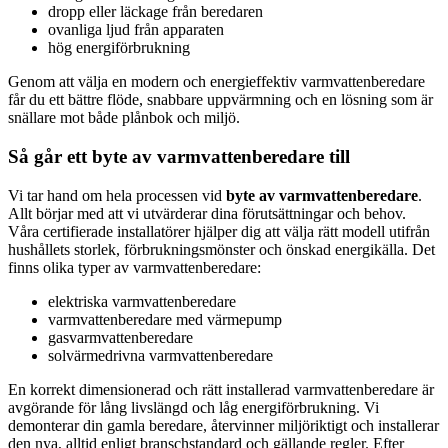
dropp eller läckage från beredaren
ovanliga ljud från apparaten
hög energiförbrukning
Genom att välja en modern och energieffektiv varmvattenberedare
får du ett bättre flöde, snabbare uppvärmning och en lösning som är
snällare mot både plånbok och miljö.
Så går ett byte av varmvattenberedare till
Vi tar hand om hela processen vid
byte av varmvattenberedare
.
Allt börjar med att vi utvärderar dina förutsättningar och behov.
Våra certifierade installatörer hjälper dig att välja rätt modell utifrån
hushållets storlek, förbrukningsmönster och önskad energikälla. Det
finns olika typer av varmvattenberedare:
elektriska varmvattenberedare
varmvattenberedare med värmepump
gasvarmvattenberedare
solvärmedrivna varmvattenberedare
En korrekt dimensionerad och rätt installerad varmvattenberedare är
avgörande för lång livslängd och låg energiförbrukning. Vi
demonterar din gamla beredare, återvinner miljöriktigt och installerar
den nya, alltid enligt branschstandard och gällande regler. Efter