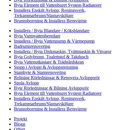
Byta Element till Vattenburet System Radiatorer
Installera Enskilt Avlopp, Reningsverk,
Trekammarbrunn/Slamavskiljare
Brunnsborrning & Installera Bergvärme
Installera / Byta Blandare / Köksblandare
Byta Varmvattenberedare
Installera / Byta Vattenpump & Värmepump
Badrumsrenovering
Installera / Byta Diskmaskin, Tvättmaskin & Vitvaror
Byta Golvbrunn, Toalettstol & Takdusch
Byta Vattenutkastare & Trädgårdskran
Stopp i Avlopp & Avloppsrensning
Stambyte & Stamrenovering
Relining Rörledningar & Renovera Avloppsrör
Spola Avlopp
Byte Rörledningar & Bilning Avloppsrör
Byta Element till Vattenburet System Radiatorer
Installera Enskilt Avlopp, Reningsverk,
Trekammarbrunn/Slamavskiljare
Brunnsborrning & Installera Bergvärme
Projekt
Blogg
Offert