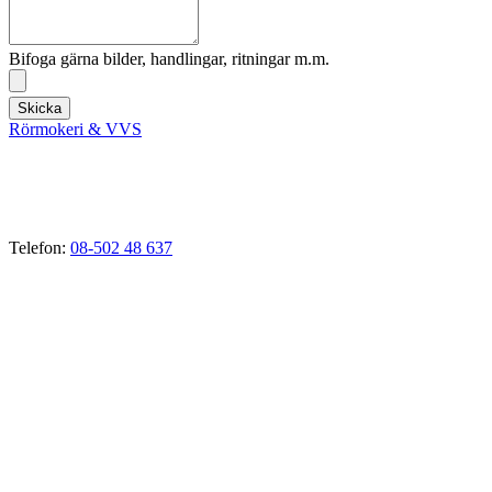
Bifoga gärna bilder, handlingar, ritningar m.m.
Skicka
Rörmokeri & VVS
VVS-Tjänster i Ekerö, Stenhamra, Troxhammar, Munsö,
Drottningholm, Färingsö, Tappström, Adelsö, Sundby, Svartsjö,
Närlunda, Skå, Nibbla, Kungshatt, Stav, Gällstaö, Helgö, Brunna
m.fl.
Telefon:
08-502 48 637
E-mail:
vvs@rormokare-ekero.se
Webb:
www.rormokare-ekero.se
Adress: 178 51
Ekerö, Stockholm
Verksamhetsbeskrivning:
Rörmokeri som bedriver verksamhet inom avlopp, värme, vatten