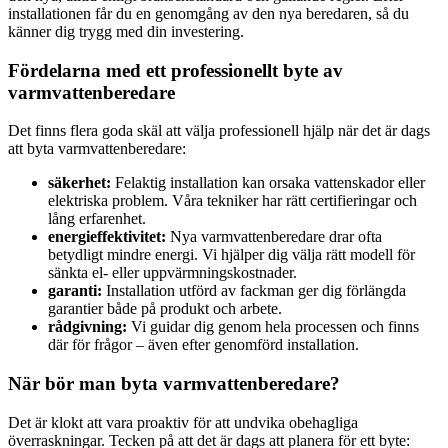
installationen får du en genomgång av den nya beredaren, så du
känner dig trygg med din investering.
Fördelarna med ett professionellt byte av
varmvattenberedare
Det finns flera goda skäl att välja professionell hjälp när det är dags
att byta varmvattenberedare:
säkerhet:
Felaktig installation kan orsaka vattenskador eller
elektriska problem. Våra tekniker har rätt certifieringar och
lång erfarenhet.
energieffektivitet:
Nya varmvattenberedare drar ofta
betydligt mindre energi. Vi hjälper dig välja rätt modell för
sänkta el- eller uppvärmningskostnader.
garanti:
Installation utförd av fackman ger dig förlängda
garantier både på produkt och arbete.
rådgivning:
Vi guidar dig genom hela processen och finns
där för frågor – även efter genomförd installation.
När bör man byta varmvattenberedare?
Det är klokt att vara proaktiv för att undvika obehagliga
överraskningar. Tecken på att det är dags att planera för ett byte: