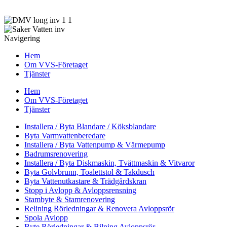
och renovering inom VVS-branschen samt därmed förenlig
verksamhet.
Navigering
Hem
Om VVS-Företaget
Tjänster
Hem
Om VVS-Företaget
Tjänster
Installera / Byta Blandare / Köksblandare
Byta Varmvattenberedare
Installera / Byta Vattenpump & Värmepump
Badrumsrenovering
Installera / Byta Diskmaskin, Tvättmaskin & Vitvaror
Byta Golvbrunn, Toalettstol & Takdusch
Byta Vattenutkastare & Trädgårdskran
Stopp i Avlopp & Avloppsrensning
Stambyte & Stamrenovering
Relining Rörledningar & Renovera Avloppsrör
Spola Avlopp
Byte Rörledningar & Bilning Avloppsrör