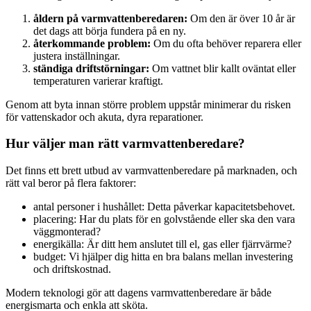
åldern på varmvattenberedaren:
Om den är över 10 år är
det dags att börja fundera på en ny.
återkommande problem:
Om du ofta behöver reparera eller
justera inställningar.
ständiga driftstörningar:
Om vattnet blir kallt oväntat eller
temperaturen varierar kraftigt.
Genom att byta innan större problem uppstår minimerar du risken
för vattenskador och akuta, dyra reparationer.
Hur väljer man rätt varmvattenberedare?
Det finns ett brett utbud av varmvattenberedare på marknaden, och
rätt val beror på flera faktorer:
antal personer i hushållet: Detta påverkar kapacitetsbehovet.
placering: Har du plats för en golvstående eller ska den vara
väggmonterad?
energikälla: Är ditt hem anslutet till el, gas eller fjärrvärme?
budget: Vi hjälper dig hitta en bra balans mellan investering
och driftskostnad.
Modern teknologi gör att dagens varmvattenberedare är både
energismarta och enkla att sköta.