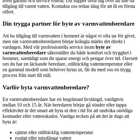
även garanti och service efteråt. Du slipper oroa dig över att inte ha
tillgång till varmt vatten. Kontakta oss redan idag för att få en första
offert.
Din trygga partner för byte av varmvattenberedare
Att ha tillgång till varmvatten i hemmet är något vi ofta tar för givet,
men när varmvattenberedaren börjar krångla märks det direkt i
vardagen. Med vår professionella service inom
byte av
varmvattenberedare
säkerställer du både komfort och trygghet i
hemmet, samtidigt som du sparar energi och pengar över tid. Oavsett
om du har en läckande beredare, otillräcklig vattentemperatur eller
en gammal modell som behöver bytas ut, får du med oss en trygg
process från start till mål.
Varför byta varmvattenberedare?
En varmvattenberedare har en begränsad livslängd, vanligtvis
mellan 10 och 15 år. När beredaren börjar gå sönder eller tappa
effektivitet är det smart att byta ut den i tid för att undvika onödiga
kostnader eller vattenskador. Vanliga tecken på att det är dags att
byta är:
ojämn eller otillräcklig vattentemperatur
rostigt eller missfärgat vatten