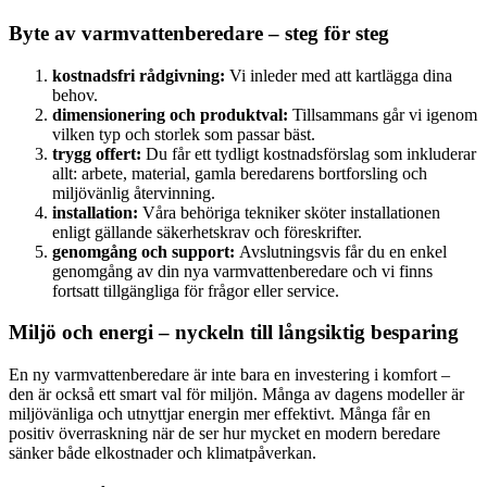
Byte av varmvattenberedare – steg för steg
kostnadsfri rådgivning:
Vi inleder med att kartlägga dina
behov.
dimensionering och produktval:
Tillsammans går vi igenom
vilken typ och storlek som passar bäst.
trygg offert:
Du får ett tydligt kostnadsförslag som inkluderar
allt: arbete, material, gamla beredarens bortforsling och
miljövänlig återvinning.
installation:
Våra behöriga tekniker sköter installationen
enligt gällande säkerhetskrav och föreskrifter.
genomgång och support:
Avslutningsvis får du en enkel
genomgång av din nya varmvattenberedare och vi finns
fortsatt tillgängliga för frågor eller service.
Miljö och energi – nyckeln till långsiktig besparing
En ny varmvattenberedare är inte bara en investering i komfort –
den är också ett smart val för miljön. Många av dagens modeller är
miljövänliga och utnyttjar energin mer effektivt. Många får en
positiv överraskning när de ser hur mycket en modern beredare
sänker både elkostnader och klimatpåverkan.