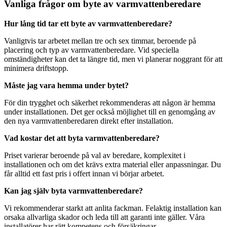
Vanliga frågor om byte av varmvattenberedare
Hur lång tid tar ett byte av varmvattenberedare?
Vanligtvis tar arbetet mellan tre och sex timmar, beroende på
placering och typ av varmvattenberedare. Vid speciella
omständigheter kan det ta längre tid, men vi planerar noggrant för att
minimera driftstopp.
Måste jag vara hemma under bytet?
För din trygghet och säkerhet rekommenderas att någon är hemma
under installationen. Det ger också möjlighet till en genomgång av
den nya varmvattenberedaren direkt efter installation.
Vad kostar det att byta varmvattenberedare?
Priset varierar beroende på val av beredare, komplexitet i
installationen och om det krävs extra material eller anpassningar. Du
får alltid ett fast pris i offert innan vi börjar arbetet.
Kan jag själv byta varmvattenberedare?
Vi rekommenderar starkt att anlita fackman. Felaktig installation kan
orsaka allvarliga skador och leda till att garanti inte gäller. Våra
installatörer har rätt kompetens och försäkringar.