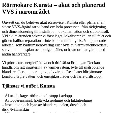
Rörmokare Kunsta – akut och planerad
VVS i närområdet
Oavsett om du behöver akut rörservice i Kunsta eller planerar en
större VVS-åtgärd tar vi hand om hela processen: från rådgivning
och dimensionering till installation, dokumentation och slutkontroll.
Vid akuta ärenden säkrar vi först läget, lokaliserar källan till felet och
gör en hållbar reparation – inte bara en tillfällig fix. Vid planerade
arbeten, som badrumsrenovering eller byte av varmvattenberedare,
ser vi till att tidsplan och budget håller, och samordnar gärna med
andra hantverkare.
Vi prioriterar energieffektiva och driftsäkra lösningar. Det kan
handla om rätt injustering av värmesystem, byte till snålspolande
blandare eller optimering av golvvärme. Resultatet blir jämnare
komfort, lägre vatten- och energikostnader och färre driftstopp.
Tjänster vi utför i Kunsta
– Akuta läckage, rörbrott och stopp i avlopp
– Avloppsrensning, högtrycksspolning och luktutredning
– Installation och byte av blandare, toalett, dusch och
disk-/tvättmaskin