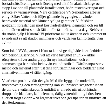
bostadsrättsföreningar och företag med allt från akuta läckage och
stopp i avlopp till planerade installationer, badrumsrenoveringar och
service av värmesystem. Våra certifierade VVS-montörer arbetar
enligt Säker Vatten och följer gällande byggregler, använder
beprövade material och lämnar tydliga garantier. Vi felsöker
noggrant, föreslår den mest kostnadseffektiva lösningen och ser till
att du får en offert som är lätt att förstå – ofta samma dag. Behöver
du snabb hjälp i Kunsta? Vi prioriterar akuta ärenden och kommer ut
skyndsamt så att skador minimeras och vardagen kan fortsätta utan
avbrott.
Som lokal VVS-partner i Kunsta kan vi ge dig både korta ledtider
och personlig service. Vi vet att varje fastighet är unik – äldre
rörsystem kräver andra grepp än nya installationer, och en
sommarstuga har andra behov än en industrihall. Därför anpassar vi
metod och material efter just dina förutsättningar och förklarar alltid
alternativen innan vi sätter igång.
Vi arbetar proaktivt där det går. Med förebyggande underhåll,
tryckprovning och termografering kan vi upptäcka svagheter innan
de blir dyra vattenskador. Samtidigt är vi redo när något händer:
droppande blandare, kallt element, dålig vattenbildning i duschen
eller ett trögt avlopp – vi åtgärdar felet och ger tips för att undvika att
det återkommer.