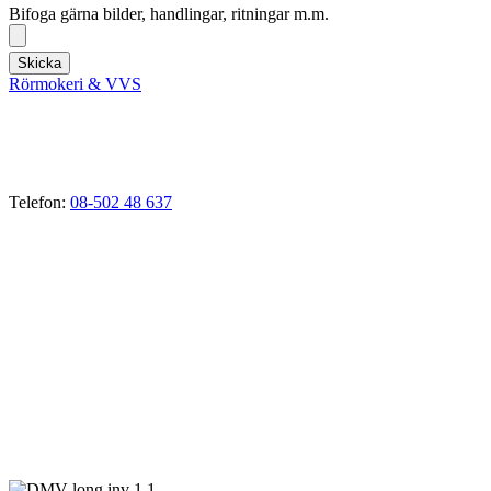
Bifoga gärna bilder, handlingar, ritningar m.m.
Skicka
Rörmokeri & VVS
VVS-Tjänster i Ekerö, Stenhamra, Troxhammar, Munsö,
Drottningholm, Färingsö, Tappström, Adelsö, Sundby, Svartsjö,
Närlunda, Skå, Nibbla, Kungshatt, Stav, Gällstaö, Helgö, Brunna
m.fl.
Telefon:
08-502 48 637
E-mail:
vvs@rormokare-ekero.se
Webb:
www.rormokare-ekero.se
Adress: 178 51
Ekerö, Stockholm
Verksamhetsbeskrivning:
Rörmokeri som bedriver verksamhet inom avlopp, värme, vatten
och renovering inom VVS-branschen samt därmed förenlig
verksamhet.