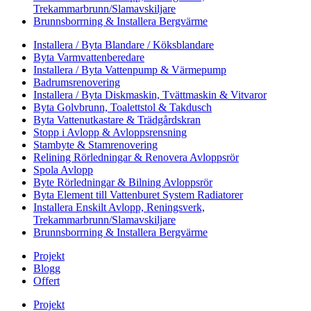
Trekammarbrunn/Slamavskiljare
Brunnsborrning & Installera Bergvärme
Installera / Byta Blandare / Köksblandare
Byta Varmvattenberedare
Installera / Byta Vattenpump & Värmepump
Badrumsrenovering
Installera / Byta Diskmaskin, Tvättmaskin & Vitvaror
Byta Golvbrunn, Toalettstol & Takdusch
Byta Vattenutkastare & Trädgårdskran
Stopp i Avlopp & Avloppsrensning
Stambyte & Stamrenovering
Relining Rörledningar & Renovera Avloppsrör
Spola Avlopp
Byte Rörledningar & Bilning Avloppsrör
Byta Element till Vattenburet System Radiatorer
Installera Enskilt Avlopp, Reningsverk,
Trekammarbrunn/Slamavskiljare
Brunnsborrning & Installera Bergvärme
Projekt
Blogg
Offert
Projekt