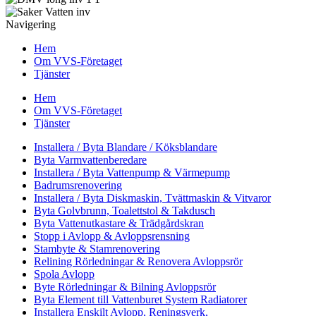
Navigering
Hem
Om VVS-Företaget
Tjänster
Hem
Om VVS-Företaget
Tjänster
Installera / Byta Blandare / Köksblandare
Byta Varmvattenberedare
Installera / Byta Vattenpump & Värmepump
Badrumsrenovering
Installera / Byta Diskmaskin, Tvättmaskin & Vitvaror
Byta Golvbrunn, Toalettstol & Takdusch
Byta Vattenutkastare & Trädgårdskran
Stopp i Avlopp & Avloppsrensning
Stambyte & Stamrenovering
Relining Rörledningar & Renovera Avloppsrör
Spola Avlopp
Byte Rörledningar & Bilning Avloppsrör
Byta Element till Vattenburet System Radiatorer
Installera Enskilt Avlopp, Reningsverk,