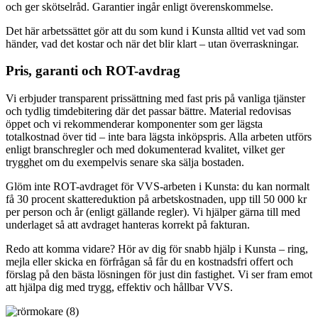
och ger skötselråd. Garantier ingår enligt överenskommelse.
Det här arbetssättet gör att du som kund i Kunsta alltid vet vad som
händer, vad det kostar och när det blir klart – utan överraskningar.
Pris, garanti och ROT-avdrag
Vi erbjuder transparent prissättning med fast pris på vanliga tjänster
och tydlig timdebitering där det passar bättre. Material redovisas
öppet och vi rekommenderar komponenter som ger lägsta
totalkostnad över tid – inte bara lägsta inköpspris. Alla arbeten utförs
enligt branschregler och med dokumenterad kvalitet, vilket ger
trygghet om du exempelvis senare ska sälja bostaden.
Glöm inte ROT-avdraget för VVS-arbeten i Kunsta: du kan normalt
få 30 procent skattereduktion på arbetskostnaden, upp till 50 000 kr
per person och år (enligt gällande regler). Vi hjälper gärna till med
underlaget så att avdraget hanteras korrekt på fakturan.
Redo att komma vidare? Hör av dig för snabb hjälp i Kunsta – ring,
mejla eller skicka en förfrågan så får du en kostnadsfri offert och
förslag på den bästa lösningen för just din fastighet. Vi ser fram emot
att hjälpa dig med trygg, effektiv och hållbar VVS.