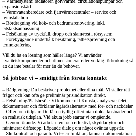
– Värmesystem: radiatorer, golvvärme, cirkulationspumpar och
expansionskärl
– Varmvattenberedare och fjärrvärmecentraler – service och
nyinstallation
– Rördragning vid kök- och badrumsrenovering, inkl.
tätskiktsanpassning
– Felsökning av tryckfall, dropp och slam/rost i rörsystem
– Förebyggande underhåll: besiktning, täthetsprovning och
termografering
Vill du ha en lösning som håller länge? Vi använder
kvalitetskomponenter och dimensionerar efter verklig förbrukning så
att du inte betalar för mer än du behöver.
Så jobbar vi – smidigt från första kontakt
– Rådgivning: Du beskriver problemet eller dina mål. Vi ställer rätt
frågor och kan ofta ge preliminär prisindikation direkt.
– Felsökning/Platsbesök: Vi kommer ut i Kunsta, analyserar felet,
dokumenterar och förklarar åtgärdsalternativ med för- och nackdelar.
– Offert och tidplan: Du får en tydlig offert utan dolda kostnader och
en realistisk tidsplan. Vid akuta jobb startar vi omgående.
– Genomförande: Vi arbetar rent och effektivt, skyddar ytor och
minimerar driftstopp. Löpande dialog om något oväntat uppstår.
– Slutkontroll och garanti: Vi testar funktion, lämnar dokumentation