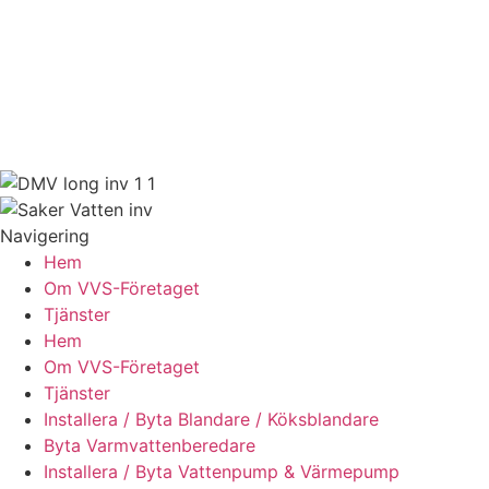
Ekerö, Stockholm
Verksamhetsbeskrivning:
Rörmokeri som bedriver verksamhet inom avlopp, värme,
vatten och renovering inom VVS-branschen samt därmed
förenlig verksamhet.
Navigering
Hem
Om VVS-Företaget
Tjänster
Hem
Om VVS-Företaget
Tjänster
Installera / Byta Blandare / Köksblandare
Byta Varmvattenberedare
Installera / Byta Vattenpump & Värmepump