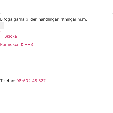
Bifoga gärna bilder, handlingar, ritningar m.m.
Skicka
Rörmokeri & VVS
VVS-Tjänster i Ekerö, Stenhamra, Troxhammar, Munsö,
Drottningholm, Färingsö, Tappström, Adelsö, Sundby,
Svartsjö, Närlunda, Skå, Nibbla, Kungshatt, Stav, Gällstaö,
Helgö, Brunna m.fl.
Telefon:
08-502 48 637
vvs@rormokare-ekero.se
E-mail:
Webb:
www.rormokare-ekero.se
Adress: 178 51