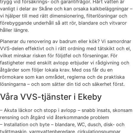
trygg vid försäkrings- och garantifrågor. Hårt vatten är
vanligt i delar av Skåne och kan orsaka kalkbeläggningar –
vi hjälper till med rätt dimensionering, filterlösningar och
förebyggande underhåll så att rör, blandare och vitvaror
håller längre.
Planerar du renovering av badrum eller kök? Vi samordnar
VVS-delen effektivt och i rätt ordning med tätskikt och el,
vilket minskar risken för följdfel och förseningar. För
fastigheter med enskilt avlopp erbjuder vi rådgivning och
åtgärder som följer lokala krav. Med oss får du en
rörmokare som kan området, reglerna och de praktiska
lösningarna – och som sätter din tid och säkerhet först.
Våra VVS-tjänster i Ekeby
– Akuta läckor och stopp i avlopp – snabb insats, skonsam
rensning och åtgärd vid återkommande problem
– Installation och byte – blandare, WC, dusch, disk- och
tvättmaskin, varmvattenberedare, cirkulationspumpar