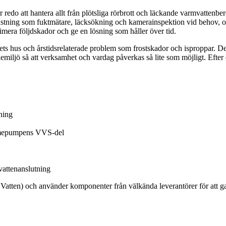
redo att hantera allt från plötsliga rörbrott och läckande varmvattenbe
rustning som fuktmätare, läcksökning och kamerainspektion vid behov, 
nimera följdskador och ge en lösning som håller över tid.
dets hus och årstidsrelaterade problem som frostskador och isproppar. Det
ndemiljö så att verksamhet och vardag påverkas så lite som möjligt. Efter 
ning
värmepumpens VVS-del
vattenanslutning
 Vatten) och använder komponenter från välkända leverantörer för att ga