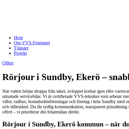
Hem
Om VVS-Företaget
Tjänster
Projekt
Offert
Rörjour i Sundby, Ekerö – snab
När vatten börjar droppa från taket, avloppet korkar igen eller varmva
utrustade servicebilar. Vi är certifierade VVS-tekniker som arbetar meto
villor, radhus, bostadsrättsföreningar och företag i hela Sundby me
och stillestånd. Du får tydlig kommunikation, transparent prissättnin
offert – vi prioriterar din felanmälan direkt.
Rörjour i Sundby, Ekerö kommun – när du