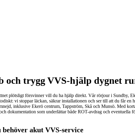
b och trygg VVS-hjälp dygnet ru
ttnet plötsligt försvinner vill du ha hjälp direkt. Vår rörjour i Sundb
diskt: vi stoppar läckan, säkrar installationen och ser till att du får en 
d omnejd, inklusive Ekerö centrum, Tappström, Skå och Munsö. Med kort
g och dokumentation som underlättar både ROT-avdrag och eventuella för
 behöver akut VVS-service