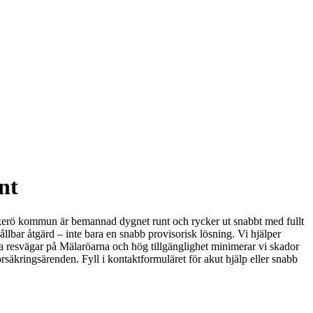
nt
y, Ekerö kommun är bemannad dygnet runt och rycker ut snabbt med fullt
hållbar åtgärd – inte bara en snabb provisorisk lösning. Vi hjälper
a resvägar på Mälaröarna och hög tillgänglighet minimerar vi skador
säkringsärenden. Fyll i kontaktformuläret för akut hjälp eller snabb