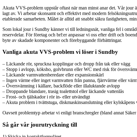
Akuta VVS-problem uppstår oftast när man minst anar det. Vår jour är 
lagt av. Vi arbetar skonsamt och effektivt med modern felsökningsut
etablerade samarbeten. Målet är alltid att snabbt säkra fastigheten, mi
Som lokal jour i Sundby känner vi till ledningsnät, vanliga fel i områ
reservdelar. För företag och brf:er anpassar vi oss efter drift och boe
byte av skadade komponenter och förebyggande förbättringar.
Vanliga akuta VVS-problem vi löser i Sundby
– Läckande rör, spruckna kopplingar och dropp från tak eller vägg
– Stopp i avlopp, köksho, golvbrunn eller WC med risk för översväm
– Läckande varmvattenberedare eller expansionskärl
– Ingen värme eller inget varmvatten från panna, fjärrvärme eller 
– Översvämning i källare, backflöde eller illaluktande avlopp
– Droppande blandare, trasig toalettstol eller läckande vattenlås
– Frost- och tjälskador i rör in- eller utvändigt
– Akuta problem i tvättstuga, diskmaskinsanslutning eller kylskåpens 
Oavsett problemtyp arbetar vi enligt branschregler (bland annat Säker
Så går vår jourutryckning till
1) Skicka in kontaktformuläret