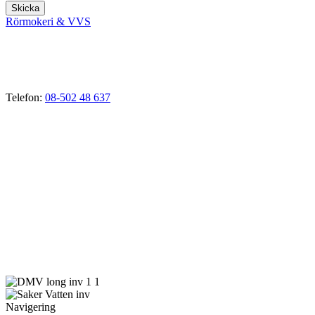
Skicka
Rörmokeri & VVS
VVS-Tjänster i Ekerö, Stenhamra, Troxhammar, Munsö,
Drottningholm, Färingsö, Tappström, Adelsö, Sundby, Svartsjö,
Närlunda, Skå, Nibbla, Kungshatt, Stav, Gällstaö, Helgö, Brunna
m.fl.
Telefon:
08-502 48 637
E-mail:
vvs@rormokare-ekero.se
Webb:
www.rormokare-ekero.se
Adress: 178 51
Ekerö, Stockholm
Verksamhetsbeskrivning:
Rörmokeri som bedriver verksamhet inom avlopp, värme, vatten
och renovering inom VVS-branschen samt därmed förenlig
verksamhet.
Navigering