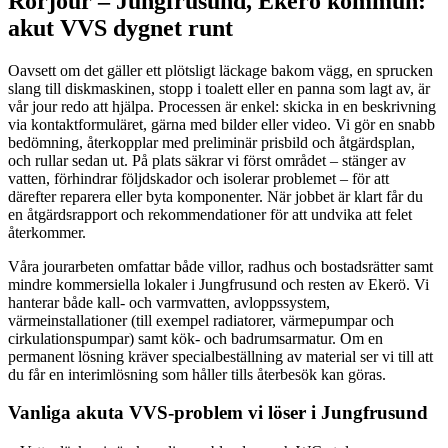
Rörjour – Jungfrusund, Ekerö kommun:
akut VVS dygnet runt
Oavsett om det gäller ett plötsligt läckage bakom vägg, en sprucken
slang till diskmaskinen, stopp i toalett eller en panna som lagt av, är
vår jour redo att hjälpa. Processen är enkel: skicka in en beskrivning
via kontaktformuläret, gärna med bilder eller video. Vi gör en snabb
bedömning, återkopplar med preliminär prisbild och åtgärdsplan,
och rullar sedan ut. På plats säkrar vi först området – stänger av
vatten, förhindrar följdskador och isolerar problemet – för att
därefter reparera eller byta komponenter. När jobbet är klart får du
en åtgärdsrapport och rekommendationer för att undvika att felet
återkommer.
Våra jourarbeten omfattar både villor, radhus och bostadsrätter samt
mindre kommersiella lokaler i Jungfrusund och resten av Ekerö. Vi
hanterar både kall- och varmvatten, avloppssystem,
värmeinstallationer (till exempel radiatorer, värmepumpar och
cirkulationspumpar) samt kök- och badrumsarmatur. Om en
permanent lösning kräver specialbeställning av material ser vi till att
du får en interimlösning som håller tills återbesök kan göras.
Vanliga akuta VVS-problem vi löser i Jungfrusund