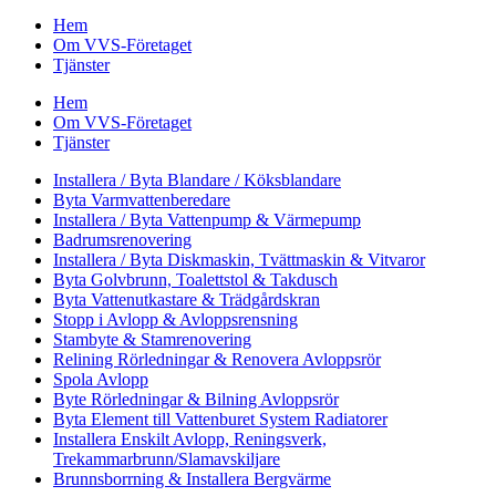
Hem
Om VVS-Företaget
Tjänster
Hem
Om VVS-Företaget
Tjänster
Installera / Byta Blandare / Köksblandare
Byta Varmvattenberedare
Installera / Byta Vattenpump & Värmepump
Badrumsrenovering
Installera / Byta Diskmaskin, Tvättmaskin & Vitvaror
Byta Golvbrunn, Toalettstol & Takdusch
Byta Vattenutkastare & Trädgårdskran
Stopp i Avlopp & Avloppsrensning
Stambyte & Stamrenovering
Relining Rörledningar & Renovera Avloppsrör
Spola Avlopp
Byte Rörledningar & Bilning Avloppsrör
Byta Element till Vattenburet System Radiatorer
Installera Enskilt Avlopp, Reningsverk,
Trekammarbrunn/Slamavskiljare
Brunnsborrning & Installera Bergvärme