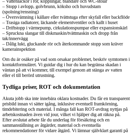
– Vattenläckor i rör, kopplingar, blandare och WC-stolar
– Stopp i avlopp, golvbrunn, köksho och huvudstam
(spolning/rensning)
– Översvämning i källare eller tvättstuga efter skyfall eller backflöde
– Trasiga radiatorer, läckande elementventiler och kallt i huset
– Driftstopp i värmepump, cirkulationspumpar eller expansionskärl
– Spruckna slangar till diskmaskin/tvättmaskin och dropp från
tak/innervägg
– Dålig lukt, gluckande rör och återkommande stopp som kräver
kamerainspektion
Om du är osäker på vad som orsakar problemet, beskriv symtomen i
kontaktformuläret. Vi guidar dig i hur du kan begränsa skadan i
väntan på att vi kommer, till exempel genom att stänga av vatten
eller el till berörd utrustning.
Tydliga priser, ROT och dokumentation
Akuta jobb ska inte innebära oklara kostnader. Du får en transparent
prisbild innan vi sätter igång, inklusive eventuell framkörning,
timdebitering och material. I många fall kan ROT-avdrag nyttjas på
arbetskostnaden även vid jour, vilket vi hjälper dig att räkna på.
Efter avslutat arbete får du underlag för försäkring och en
sammanställning av åtgärder, material och eventuella
rekommendationer för vidare åtgärd. Vi lämnar självklart garanti på