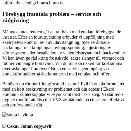
utfört arbete enligt branschpraxis.
Förebygg framtida problem – service och
rådgivning
Många akuta ärenden går att undvika med enklare förebyggande
insatser. Efter en jourutryckning erbjuder vi uppföljning med
exempelvis kontroll av huvudavstängning, byte av åldrade
packningar och kopplingar, avloppsspolning, injustering av
värmesystem eller installation av vattenfelsbrytare och backventiler.
Vi kan även ge råd kring frostskydd, säkra slangar till vitvaror och
rutiner vid längre bortavaro. Vill du minska risken för kostsamma
överraskningar framöver? Boka en servicegenomgång via
kontaktformuläret så återkommer vi med en plan och offert.
Behöver du rörjour i Jungfrusund just nu? Fyll i kontaktformuläret
med en kort beskrivning av problemet och din adress i Ekerö
kommun så återkopplar vi skyndsamt med nästa steg. Vi står redo
dygnet runt för att lösa ditt VVS-akutärende på ett säkert, effektivt
och professionellt sätt.