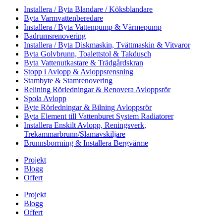
Installera / Byta Blandare / Köksblandare
Byta Varmvattenberedare
Installera / Byta Vattenpump & Värmepump
Badrumsrenovering
Installera / Byta Diskmaskin, Tvättmaskin & Vitvaror
Byta Golvbrunn, Toalettstol & Takdusch
Byta Vattenutkastare & Trädgårdskran
Stopp i Avlopp & Avloppsrensning
Stambyte & Stamrenovering
Relining Rörledningar & Renovera Avloppsrör
Spola Avlopp
Byte Rörledningar & Bilning Avloppsrör
Byta Element till Vattenburet System Radiatorer
Installera Enskilt Avlopp, Reningsverk,
Trekammarbrunn/Slamavskiljare
Brunnsborrning & Installera Bergvärme
Projekt
Blogg
Offert
Projekt
Blogg
Offert