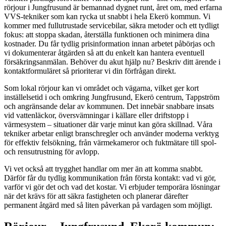
rörjour i Jungfrusund är bemannad dygnet runt, året om, med erfarna
VVS-tekniker som kan rycka ut snabbt i hela Ekerö kommun. Vi
kommer med fullutrustade servicebilar, säkra metoder och ett tydligt
fokus: att stoppa skadan, återställa funktionen och minimera dina
kostnader. Du får tydlig prisinformation innan arbetet påbörjas och
vi dokumenterar åtgärden så att du enkelt kan hantera eventuell
försäkringsanmälan. Behöver du akut hjälp nu? Beskriv ditt ärende i
kontaktformuläret så prioriterar vi din förfrågan direkt.
Som lokal rörjour kan vi området och vägarna, vilket ger kort
inställelsetid i och omkring Jungfrusund, Ekerö centrum, Tappström
och angränsande delar av kommunen. Det innebär snabbare insats
vid vattenläckor, översvämningar i källare eller driftstopp i
värmesystem – situationer där varje minut kan göra skillnad. Våra
tekniker arbetar enligt branschregler och använder moderna verktyg
för effektiv felsökning, från värmekameror och fuktmätare till spol-
och rensutrustning för avlopp.
Vi vet också att trygghet handlar om mer än att komma snabbt.
Därför får du tydlig kommunikation från första kontakt: vad vi gör,
varför vi gör det och vad det kostar. Vi erbjuder temporära lösningar
när det krävs för att säkra fastigheten och planerar därefter
permanent åtgärd med så liten påverkan på vardagen som möjligt.