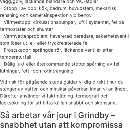
vägg/golv, läckande blandare och WC-stolar
– Stopp i avlopp: kök, badrum, huvudstam; mekanisk
rensning och kamerainspektion vid behov
– Värmestopp: cirkulationspumpar, luft i systemet, fel på
termostater och shuntar
– Varmvattenproblem: havererad beredare, säkerhetsventil
som löser ut, el- eller tryckrelaterade fel
– Frostskador: sprängda rör, läckande ventiler efter
temperaturfall
– Dålig lukt eller återkommande stopp: spårning av fel
lutningar, fett- och rotinträngning
Vid risk för pågående skada guidar vi dig direkt i hur du
stänger av vatten och minskar påverkan innan vi anländer.
Därefter använder vi fuktmätning, termografi och
läcksökning för att hitta källan snabbt och skonsamt.
Så arbetar vår jour i Grindby –
snabbhet utan att kompromissa