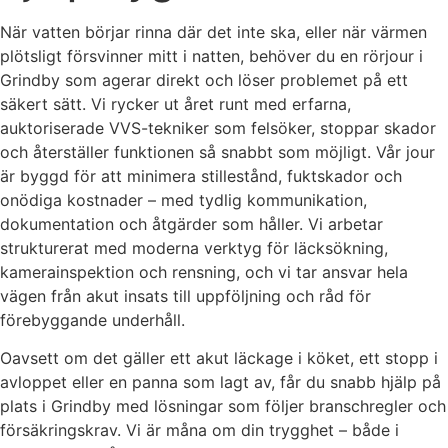
När vatten börjar rinna där det inte ska, eller när värmen
plötsligt försvinner mitt i natten, behöver du en rörjour i
Grindby som agerar direkt och löser problemet på ett
säkert sätt. Vi rycker ut året runt med erfarna,
auktoriserade VVS-tekniker som felsöker, stoppar skador
och återställer funktionen så snabbt som möjligt. Vår jour
är byggd för att minimera stillestånd, fuktskador och
onödiga kostnader – med tydlig kommunikation,
dokumentation och åtgärder som håller. Vi arbetar
strukturerat med moderna verktyg för läcksökning,
kamerainspektion och rensning, och vi tar ansvar hela
vägen från akut insats till uppföljning och råd för
förebyggande underhåll.
Oavsett om det gäller ett akut läckage i köket, ett stopp i
avloppet eller en panna som lagt av, får du snabb hjälp på
plats i Grindby med lösningar som följer branschregler och
försäkringskrav. Vi är måna om din trygghet – både i