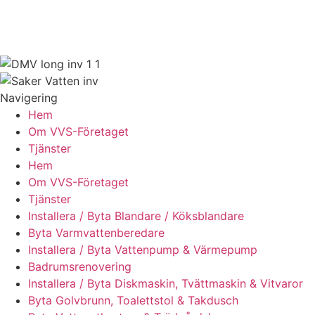
Rörmokeri som bedriver verksamhet inom avlopp, värme,
vatten och renovering inom VVS-branschen samt därmed
förenlig verksamhet.
Navigering
Hem
Om VVS-Företaget
Tjänster
Hem
Om VVS-Företaget
Tjänster
Installera / Byta Blandare / Köksblandare
Byta Varmvattenberedare
Installera / Byta Vattenpump & Värmepump
Badrumsrenovering
Installera / Byta Diskmaskin, Tvättmaskin & Vitvaror
Byta Golvbrunn, Toalettstol & Takdusch