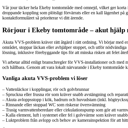
Vår jour täcker hela Ekeby tomtområde med omnejd, vilket ger korta i
droppande koppling som plötsligt förvärrats eller en kall lägenhet på gr
kontaktformuläret så prioriterar vi ditt ärende.
Rörjour i Ekeby tomtområde – akut hjälp 
Akuta VVS-problem kräver rätt åtgärd i rätt ordning. Vi börjar med en
området, stoppar läckan eller avhjälper stoppet, och utför nödvändiga p
lösning, inklusive förebyggande tips för att minska risken att felet åt
Vi arbetar alltid enligt branschregler för VVS-installationer och med
och hållbara. Genom att vara lokalt närvarande i Ekeby tomtområde kan 
Vanliga akuta VVS-problem vi löser
– Vattenläckor i kopplingar, rör och golvbrunnar
– Spruckna eller frusna rör som kräver snabb avstängning och reparat
– Akuta avloppsstopp i kök, badrum och huvudstam (inkl. högtryckss
– Rinnande eller stoppad WC som riskerar översvämning
– Trasig varmvattenberedare eller cirkulationspump som gör att varmv
– Kalla element, luft i systemet eller fel i golvvärme som kräver snab
– Luktproblem från avlopp och behov av kamerainspektion för att hit