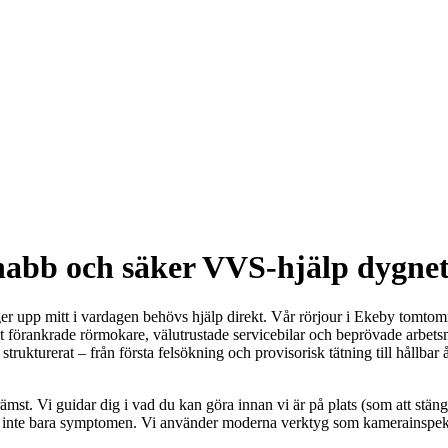
abb och säker VVS-hjälp dygnet
er upp mitt i vardagen behövs hjälp direkt. Vår rörjour i Ekeby tomtområ
lt förankrade rörmokare, välutrustade servicebilar och beprövade arbets
trukturerat – från första felsökning och provisorisk tätning till hållbar
st. Vi guidar dig i vad du kan göra innan vi är på plats (som att stänga
– inte bara symptomen. Vi använder moderna verktyg som kamerainspekt