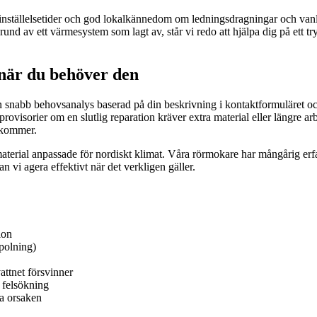
nställelsetider och god lokalkännedom om ledningsdragningar och vanlig
und av ett värmesystem som lagt av, står vi redo att hjälpa dig på ett try
när du behöver den
 snabb behovsanalys baserad på din beskrivning i kontaktformuläret och
rovisorier om en slutlig reparation kräver extra material eller längre ar
erkommer.
 material anpassade för nordiskt klimat. Våra rörmokare har mångårig erf
vi agera effektivt när det verkligen gäller.
ion
polning)
attnet försvinner
b felsökning
ta orsaken