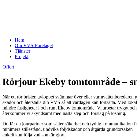
Hem
Om VVS-Företaget
Tjänster
Projekt
Offert
Rörjour Ekeby tomtområde – sn
När ett rör brister, avloppet svämmar över eller varmvattenberedaren g
skador och återställa din VVS så att vardagen kan fortsätta. Med loka
mindre fastigheter i och runt Ekeby tomtområde. Vi arbetar tryggt och s
återkommer vi skyndsamt med nästa steg och förslag på lösning.
Du får en jourpartner som sätter säkerhet och tydlig kommunikation främ
minimera stillestånd, undvika följdskador och åtgärda grundorsaken 
enkelt kan följa vad som är gjort.