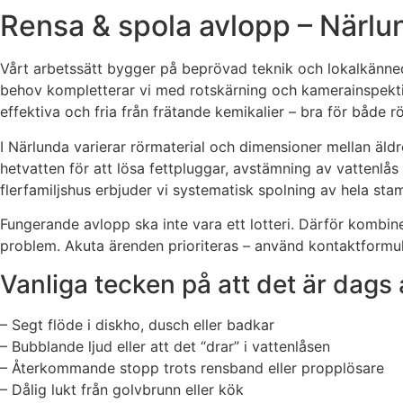
Rensa & spola avlopp – Närlu
Vårt arbetssätt bygger på beprövad teknik och lokalkänned
behov kompletterar vi med rotskärning och kamerainspekti
effektiva och fria från frätande kemikalier – bra för både 
I Närlunda varierar rörmaterial och dimensioner mellan äldr
hetvatten för att lösa fettpluggar, avstämning av vattenlås
flerfamiljshus erbjuder vi systematisk spolning av hela sta
Fungerande avlopp ska inte vara ett lotteri. Därför kombi
problem. Akuta ärenden prioriteras – använd kontaktformul
Vanliga tecken på att det är dags 
– Segt flöde i diskho, dusch eller badkar
– Bubblande ljud eller att det “drar” i vattenlåsen
– Återkommande stopp trots rensband eller propplösare
– Dålig lukt från golvbrunn eller kök