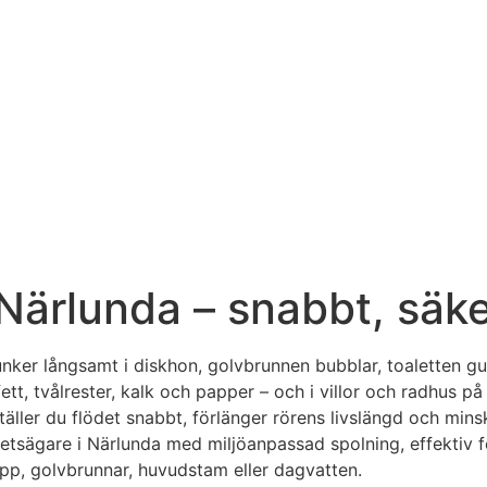
 Närlunda – snabbt, säk
unker långsamt i diskhon, golvbrunnen bubblar, toaletten gu
t, tvålrester, kalk och papper – och i villor och radhus på 
äller du flödet snabbt, förlänger rörens livslängd och min
ghetsägare i Närlunda med miljöanpassad spolning, effektiv
opp, golvbrunnar, huvudstam eller dagvatten.