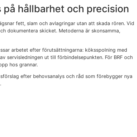
på hållbarhet och precision
nar fett, slam och avlagringar utan att skada rören. Vid
p och dokumentera skicket. Metoderna är skonsamma,
passar arbetet efter förutsättningarna: köksspolning med
 av servisledningen ut till förbindelsepunkten. För BRF och
topp hos grannar.
risförslag efter behovsanalys och råd som förebygger nya
.