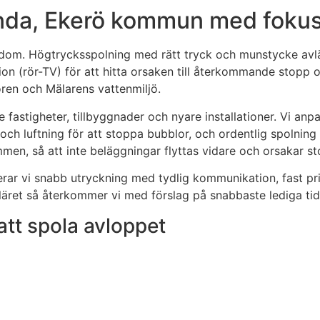
nda, Ekerö kommun med fokus 
om. Högtrycksspolning med rätt tryck och munstycke avlägs
on (rör-TV) för att hitta orsaken till återkommande stop
rören och Mälarens vattenmiljö.
e fastigheter, tillbyggnader och nyare installationer. Vi an
 och luftning för att stoppa bubblor, och ordentlig spolning
mmen, så att inte beläggningar flyttas vidare och orsakar s
nerar vi snabb utryckning med tydlig kommunikation, fast p
äret så återkommer vi med förslag på snabbaste lediga tid
att spola avloppet