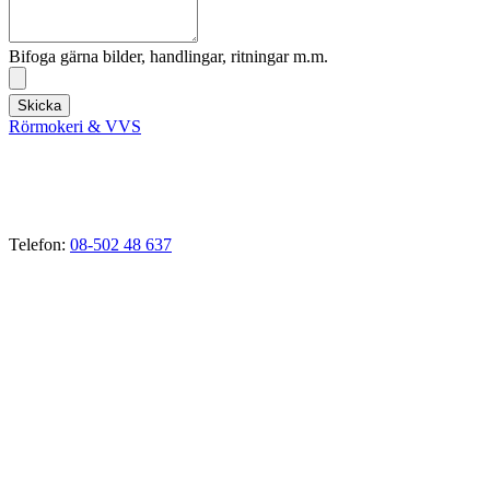
Bifoga gärna bilder, handlingar, ritningar m.m.
Skicka
Rörmokeri & VVS
VVS-Tjänster i Ekerö, Stenhamra, Troxhammar, Munsö,
Drottningholm, Färingsö, Tappström, Adelsö, Sundby, Svartsjö,
Närlunda, Skå, Nibbla, Kungshatt, Stav, Gällstaö, Helgö, Brunna
m.fl.
Telefon:
08-502 48 637
E-mail:
vvs@rormokare-ekero.se
Webb:
www.rormokare-ekero.se
Adress: 178 51
Ekerö, Stockholm
Verksamhetsbeskrivning:
Rörmokeri som bedriver verksamhet inom avlopp, värme, vatten