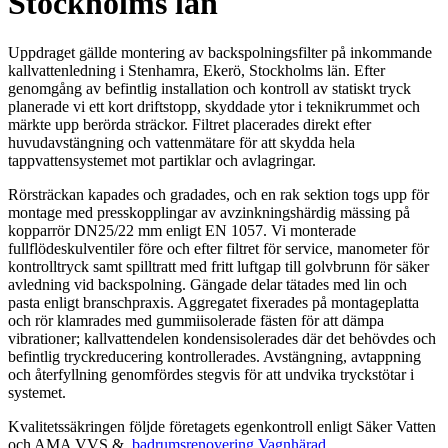
Stockholms län
Uppdraget gällde montering av backspolningsfilter på inkommande
kallvattenledning i Stenhamra, Ekerö, Stockholms län. Efter
genomgång av befintlig installation och kontroll av statiskt tryck
planerade vi ett kort driftstopp, skyddade ytor i teknikrummet och
märkte upp berörda sträckor. Filtret placerades direkt efter
huvudavstängning och vattenmätare för att skydda hela
tappvattensystemet mot partiklar och avlagringar.
Rörsträckan kapades och gradades, och en rak sektion togs upp för
montage med presskopplingar av avzinkningshärdig mässing på
kopparrör DN25/22 mm enligt EN 1057. Vi monterade
fullflödeskulventiler före och efter filtret för service, manometer för
kontrolltryck samt spilltratt med fritt luftgap till golvbrunn för säker
avledning vid backspolning. Gängade delar tätades med lin och
pasta enligt branschpraxis. Aggregatet fixerades på montageplatta
och rör klamrades med gummiisolerade fästen för att dämpa
vibrationer; kallvattendelen kondensisolerades där det behövdes och
befintlig tryckreducering kontrollerades. Avstängning, avtappning
och återfyllning genomfördes stegvis för att undvika tryckstötar i
systemet.
Kvalitetssäkringen följde företagets egenkontroll enligt Säker Vatten
och AMA VVS &.
badrumsrenovering Vagnhärad
.