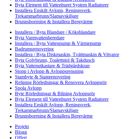
Byta Element till Vattenburet System Radiatorer
Installera Enskilt Avlopp, Reningsverk,
Trekammarbrunn/Slamavskiljare
Brunnsborrning & Installera Bergvärme
Installera / Byta Blandare / Köksblandare
Byta Varmvattenberedare
Installera / Byta Vattenpump & Värmepump
Badrumsrenovering
Installera / Byta Diskmaskin, Tvättmaskin & Vitvaror
Byta Golvbrunn, Toalettstol & Takdusch
Byta Vattenutkastare & Trädgårdskran
Stopp i Avlopp & Avloppsrensning
Stambyte & Stamrenovering
Relining Rörledningar & Renovera Avloppsrör
Spola Avlopp
Byte Rörledningar & Bilning Avloppsrör
Byta Element till Vattenburet System Radiatorer
Installera Enskilt Avlopp, Reningsverk,
Trekammarbrunn/Slamavskiljare
Brunnsborrning & Installera Bergvärme
Projekt
Blogg
Offert