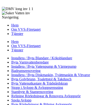
och renovering inom VVS-branschen samt därmed förenlig
verksamhet.
Navigering
Hem
Om VVS-Företaget
Tjänster
Hem
Om VVS-Företaget
Tjänster
Installera / Byta Blandare / Köksblandare
Byta Varmvattenberedare
Installera / Byta Vattenpump & Värmepump
Badrumsrenovering
Installera / Byta Diskmaskin, Tvättmaskin & Vitvaror
Byta Golvbrunn, Toalettstol & Takdusch
Byta Vattenutkastare & Trädgårdskran
Stopp i Avlopp & Avloppsrensning
Stambyte & Stamrenovering
Relining Rörledningar & Renovera Avloppsrör
Spola Avlopp
Byte Rörledningar & Bilning Avloppsrör